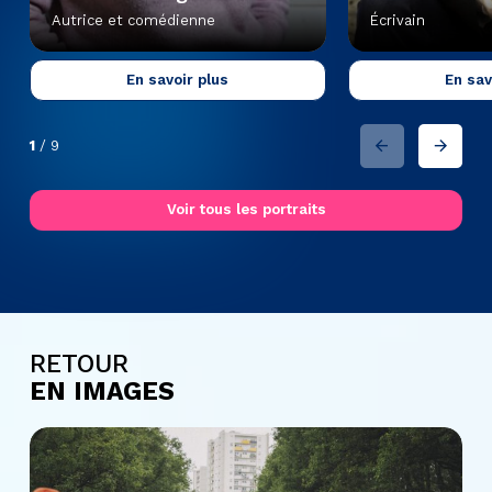
Autrice et comédienne
Écrivain
En savoir plus
En sav
1
/
9
Voir tous les portraits
RETOUR
EN IMAGES