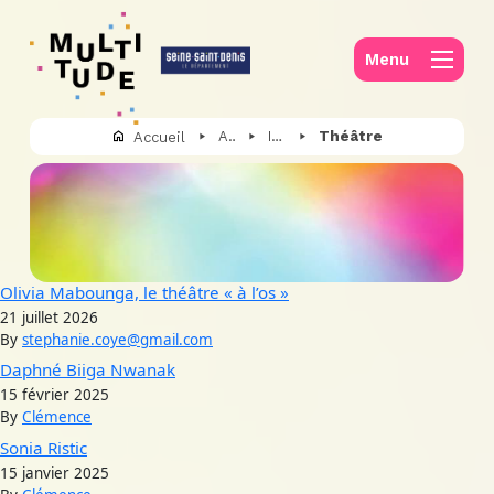
Panneau de gestion des cookies
Menu
Actualités
Ils et elles font Multitude
Théâtre
Accueil
Olivia Mabounga, le théâtre « à l’os »
21 juillet 2026
By
stephanie.coye@gmail.com
Daphné Biiga Nwanak
15 février 2025
By
Clémence
Sonia Ristic
15 janvier 2025