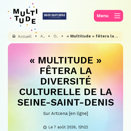
Panneau de gestion des cookies
Menu
Actualités
On parle de nous
« Multitude » fêtera la diversité culturelle de la Seine-Saint-Denis
Accueil
« MULTITUDE »
FÊTERA LA
DIVERSITÉ
CULTURELLE DE LA
SEINE-SAINT-DENIS
Sur Artcena [en ligne]
Le 7 août 2026, 12h22