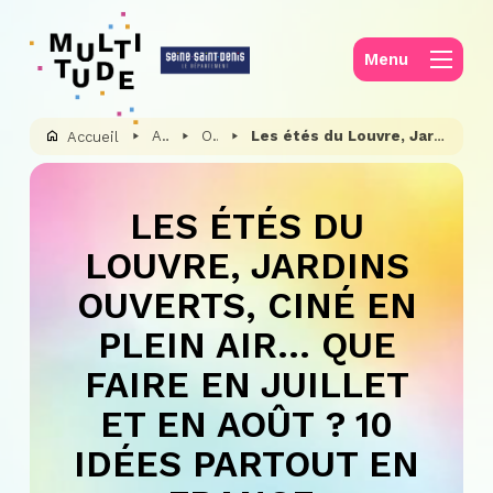
Panneau de gestion des cookies
Menu
Actualités
On parle de nous
Les étés du Louvre, Jardins ouverts, ciné en plein air… Que faire en juillet et en août ? 10 idées partout en France,
Accueil
LES ÉTÉS DU
LOUVRE, JARDINS
OUVERTS, CINÉ EN
PLEIN AIR… QUE
FAIRE EN JUILLET
ET EN AOÛT ? 10
IDÉES PARTOUT EN